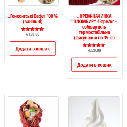
..Гонконгські Вафлі 100 %
..КРЕМ-НАЧИНКА
(ванільні)
“ПЛОМБИР” 43грн/кг –
собівартість
термостабільна
₴
150.00
Оцінено в
(фасування по 15 кг)
5.00
з 5
Додати в кошик
₴
220.00
Оцінено в
5.00
з 5
Додати в кошик