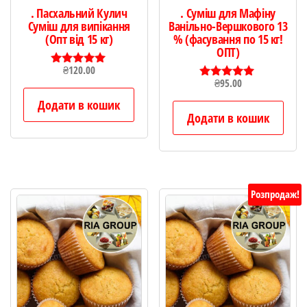
. Пасхальний Кулич
. Суміш для Мафіну
Суміш для випікання
Ванільно-Вершкового 13
(Опт від 15 кг)
% (фасування по 15 кг!
ОПТ)
₴
120.00
Оцінено в
₴
95.00
5.00
Оцінено в
з 5
5.00
Додати в кошик
з 5
Додати в кошик
Розпродаж!