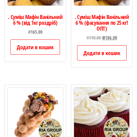
. Суміш Мафін Ванільний
. Суміш Мафін Ванільний
6 % (від 1кг роздріб)
6 % (фасування по 25 кг!
ОПТ)
₴
165.00
Оригінальна
Поточна
₴
110.00
₴
106.00
ціна:
ціна:
Додати в кошик
₴110.00.
₴106.00.
Додати в кошик