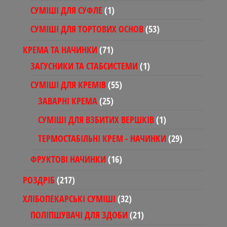
товарів
1
СУМІШІ ДЛЯ СУФЛЕ
1
товар
53
СУМІШІ ДЛЯ ТОРТОВИХ ОСНОВ
53
товари
71
КРЕМА ТА НАЧИНКИ
71
товар
1
ЗАГУСНИКИ ТА СТАБСИСТЕМИ
1
товар
55
СУМІШІ ДЛЯ КРЕМІВ
55
товарів
25
ЗАВАРНІ КРЕМА
25
товарів
1
СУМІШІ ДЛЯ ВЗБИТИХ ВЕРШКІВ
1
товар
29
ТЕРМОСТАБІЛЬНІ КРЕМ - НАЧИНКИ
29
товарів
16
ФРУКТОВІ НАЧИНКИ
16
товарів
217
РОЗДРІБ
217
товарів
32
ХЛІБОПЕКАРСЬКІ СУМІШІ
32
товари
21
ПОЛІПШУВАЧІ ДЛЯ ЗДОБИ
21