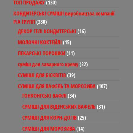
130
ТОП ПРОДАЖУ
130
товарів
КОНДИТЕРСЬКІ СУМІШІ виробництва компанії
380
РІА ГРУПП
380
товарів
16
ДЕКОР ГЕЛІ КОНДИТЕРСЬКІ
16
товарів
15
МОЛОЧНІ КОКТЕЙЛІ
15
товарів
11
ПЕКАРСЬКІ ПОРОШКИ
11
товарів
22
суміш для заварного крему
22
товари
39
СУМІШІ ДЛЯ БІСКВІТІВ
39
товарів
107
СУМІШІ ДЛЯ ВАФЕЛЬ ТА МОРОЗИВА
107
товарів
34
ГОНКОНГСЬКІ ВАФЛІ
34
товари
31
СУМІШІ ДЛЯ ВІДЕНСЬКИХ ВАФЕЛЬ
31
товар
25
СУМІШІ ДЛЯ КОРН-ДОГІВ
25
товарів
14
СУМІШІ ДЛЯ МОРОЗИВА
14