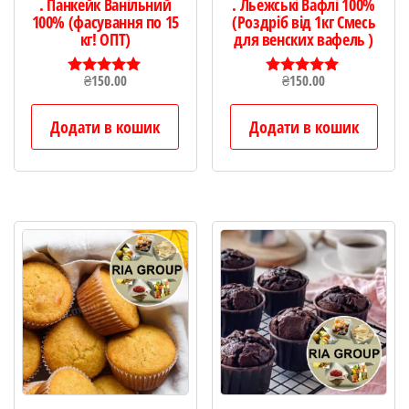
. Панкейк Ванільний
. Льежські Вафлі 100%
100% (фасування по 15
(Роздріб від 1кг Смесь
кг! ОПТ)
для венских вафель )
₴
150.00
₴
150.00
Оцінено в
Оцінено в
5.00
5.00
з 5
з 5
Додати в кошик
Додати в кошик