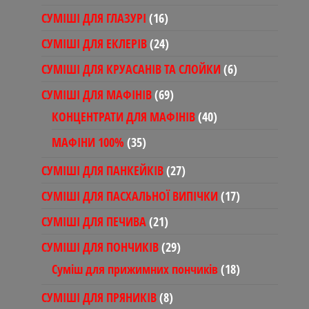
товарів
16
СУМІШІ ДЛЯ ГЛАЗУРІ
16
товарів
24
СУМІШІ ДЛЯ ЕКЛЕРІВ
24
товари
6
СУМІШІ ДЛЯ КРУАСАНІВ ТА СЛОЙКИ
6
товарів
69
СУМІШІ ДЛЯ МАФІНІВ
69
товарів
40
КОНЦЕНТРАТИ ДЛЯ МАФІНІВ
40
товарів
35
МАФІНИ 100%
35
товарів
27
СУМІШІ ДЛЯ ПАНКЕЙКІВ
27
товарів
17
СУМІШІ ДЛЯ ПАСХАЛЬНОЇ ВИПІЧКИ
17
товарів
21
СУМІШІ ДЛЯ ПЕЧИВА
21
товар
29
СУМІШІ ДЛЯ ПОНЧИКІВ
29
товарів
18
Суміш для прижимних пончиків
18
товарів
8
СУМІШІ ДЛЯ ПРЯНИКІВ
8