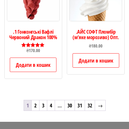
.1 Гонконгські Вафлі
.АЙС СОФТ Пломбір
Червоний Дракон 100%
(м’яке морозиво) Опт.
₴
180.00
₴
170.00
Оцінено в
5.00
Додати в кошик
з 5
Додати в кошик
1
2
3
4
…
30
31
32
→