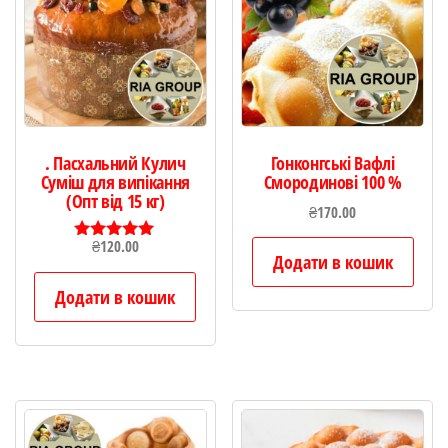
. Пасхальний Кулич
Гонконгські Вафлі
Суміш для випікання
Смородинові 100 %
(Опт від 15 кг)
₴
170.00
₴
120.00
Оцінено в
Додати в кошик
5.00
з 5
Додати в кошик