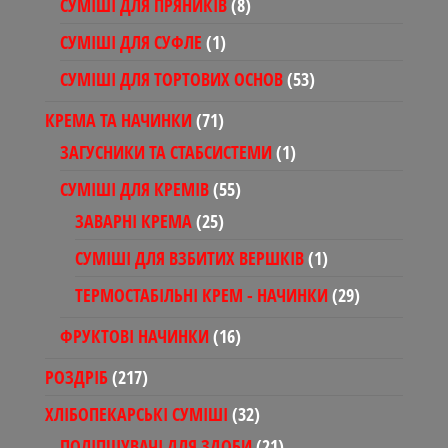
8
СУМІШІ ДЛЯ ПРЯНИКІВ
8
товарів
1
СУМІШІ ДЛЯ СУФЛЕ
1
товар
53
СУМІШІ ДЛЯ ТОРТОВИХ ОСНОВ
53
товари
71
КРЕМА ТА НАЧИНКИ
71
товар
1
ЗАГУСНИКИ ТА СТАБСИСТЕМИ
1
товар
55
СУМІШІ ДЛЯ КРЕМІВ
55
товарів
25
ЗАВАРНІ КРЕМА
25
товарів
1
СУМІШІ ДЛЯ ВЗБИТИХ ВЕРШКІВ
1
товар
29
ТЕРМОСТАБІЛЬНІ КРЕМ - НАЧИНКИ
29
товарів
16
ФРУКТОВІ НАЧИНКИ
16
товарів
217
РОЗДРІБ
217
товарів
32
ХЛІБОПЕКАРСЬКІ СУМІШІ
32
товари
21
ПОЛІПШУВАЧІ ДЛЯ ЗДОБИ
21