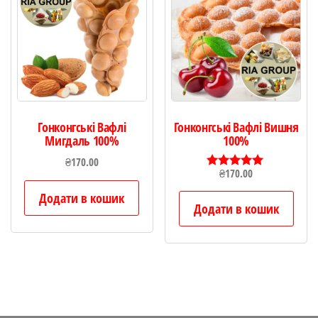
Гонконгські Вафлі
Гонконгські Вафлі Вишня
Мигдаль 100%
100%
₴
170.00
₴
170.00
Оцінено в
5.00
Додати в кошик
з 5
Додати в кошик