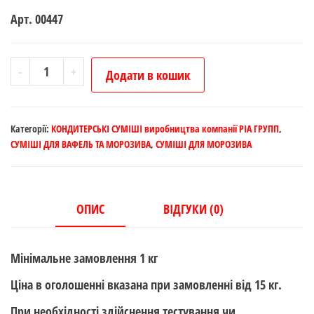
Арт. 00447
.АЙС
-
+
Додати в кошик
СОФТ
Пломбір
(м'яке
Категорії:
КОНДИТЕРСЬКІ СУМІШІ виробництва компанії РІА ГРУПП
,
морозиво)
СУМІШІ ДЛЯ ВАФЕЛЬ ТА МОРОЗИВА
,
СУМІШІ ДЛЯ МОРОЗИВА
Опт.
кількість
ОПИС
ВІДГУКИ (0)
Мінімальне замовлення 1 кг
Ціна в оголошенні вказана при замовленні від 15 кг.
При необхідності здійснення тестування чи