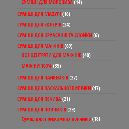
14
СУМІШІ ДЛЯ МОРОЗИВА
14
товарів
16
СУМІШІ ДЛЯ ГЛАЗУРІ
16
товарів
24
СУМІШІ ДЛЯ ЕКЛЕРІВ
24
товари
6
СУМІШІ ДЛЯ КРУАСАНІВ ТА СЛОЙКИ
6
товарів
69
СУМІШІ ДЛЯ МАФІНІВ
69
товарів
40
КОНЦЕНТРАТИ ДЛЯ МАФІНІВ
40
товарів
35
МАФІНИ 100%
35
товарів
27
СУМІШІ ДЛЯ ПАНКЕЙКІВ
27
товарів
17
СУМІШІ ДЛЯ ПАСХАЛЬНОЇ ВИПІЧКИ
17
товарів
21
СУМІШІ ДЛЯ ПЕЧИВА
21
товар
29
СУМІШІ ДЛЯ ПОНЧИКІВ
29
товарів
18
Суміш для прижимних пончиків
18
товарів