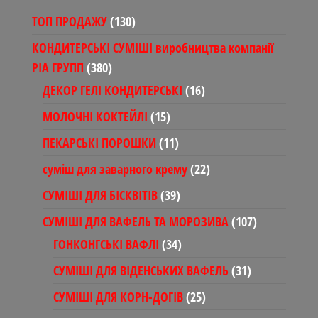
130
ТОП ПРОДАЖУ
130
товарів
КОНДИТЕРСЬКІ СУМІШІ виробництва компанії
380
РІА ГРУПП
380
товарів
16
ДЕКОР ГЕЛІ КОНДИТЕРСЬКІ
16
товарів
15
МОЛОЧНІ КОКТЕЙЛІ
15
товарів
11
ПЕКАРСЬКІ ПОРОШКИ
11
товарів
22
суміш для заварного крему
22
товари
39
СУМІШІ ДЛЯ БІСКВІТІВ
39
товарів
107
СУМІШІ ДЛЯ ВАФЕЛЬ ТА МОРОЗИВА
107
товарів
34
ГОНКОНГСЬКІ ВАФЛІ
34
товари
31
СУМІШІ ДЛЯ ВІДЕНСЬКИХ ВАФЕЛЬ
31
товар
25
СУМІШІ ДЛЯ КОРН-ДОГІВ
25
товарів