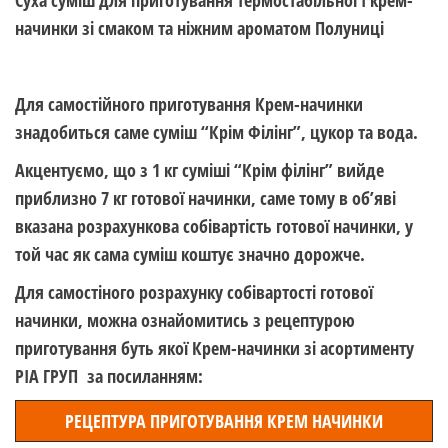
Суха суміш для приготування термостабільної Ї крем-
начинки зі смаком та ніжним ароматом Полуниці
Для самостійного приготування Крем-начинки
знадобиться саме суміш “Крім Філінг”, цукор та вода.
Акцентуємо, що з 1 кг суміші “Крім філінг” вийде
приблизно 7 кг готової начинки, саме тому в об’яві
вказана розрахункова собівартість готової начинки, у
той час як сама суміш коштує значно дорожче.
Для самостіного розрахунку собівартості готової
начинки, можна ознайомитись з рецептурою
приготування буть якої Крем-начинки зі асортименту
РІА ГРУП за посиланням:
РЕЦЕПТУРА ПРИГОТУВАННЯ КРЕМ НАЧИНКИ