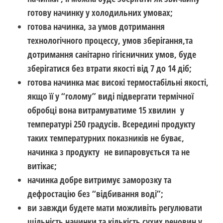
готову начинку у холодильних умовах;
готова начинка, за умов дотримання
технологічного процессу, умов зберігання,та
дотримання санітарно гігієничних умов, буде
зберігатися без втрати якості від 7 до 14 діб;
готова начинка має високі термостабільні якості,
якщо її у “голому” виді підвергати термічної
обробці вона витрамуватиме 15 хвилин у
температурі 250 градусів. Всередині продукту
таких температурних показників не буває,
начинка з продукту не випаровується та не
витікає;
начинка добре витримує заморозку та
дефростацію без “відбивання воді”;
ви завжди будете мати можливіть регулювати
щільність начинки та кількість сухих речовин у