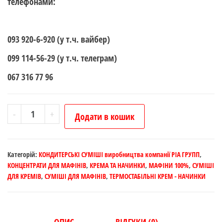
телефонами:
093 920-6-920 (у т.ч. вайбер)
099 114-56-29 (у т.ч. телеграм)
067 316 77 96
ПОЛУНИЧНА
-
+
Додати в кошик
КРЕМ-
НАЧИНКА
45грн/
Категорій:
КОНДИТЕРСЬКІ СУМІШІ виробництва компанії РІА ГРУПП
,
кг
КОНЦЕНТРАТИ ДЛЯ МАФІНІВ
,
КРЕМА ТА НАЧИНКИ
,
МАФІНИ 100%
,
СУМІШІ
ДЛЯ КРЕМІВ
,
СУМІШІ ДЛЯ МАФІНІВ
,
ТЕРМОСТАБІЛЬНІ КРЕМ - НАЧИНКИ
-
собівартість
термостабільна
(фасування