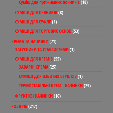
товарів
18
Суміш для прижимних пончиків
18
товарів
8
СУМІШІ ДЛЯ ПРЯНИКІВ
8
товарів
1
СУМІШІ ДЛЯ СУФЛЕ
1
товар
53
СУМІШІ ДЛЯ ТОРТОВИХ ОСНОВ
53
товари
71
КРЕМА ТА НАЧИНКИ
71
товар
1
ЗАГУСНИКИ ТА СТАБСИСТЕМИ
1
товар
55
СУМІШІ ДЛЯ КРЕМІВ
55
товарів
25
ЗАВАРНІ КРЕМА
25
товарів
1
СУМІШІ ДЛЯ ВЗБИТИХ ВЕРШКІВ
1
товар
29
ТЕРМОСТАБІЛЬНІ КРЕМ - НАЧИНКИ
29
товарів
16
ФРУКТОВІ НАЧИНКИ
16
товарів
217
РОЗДРІБ
217
товарів