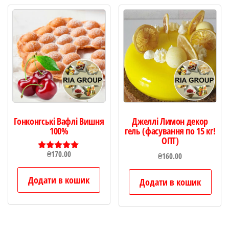
Гонконгські Вафлі Вишня
Джеллі Лимон декор
100%
гель (фасування по 15 кг!
ОПТ)
₴
170.00
₴
160.00
Оцінено в
5.00
з 5
Додати в кошик
Додати в кошик