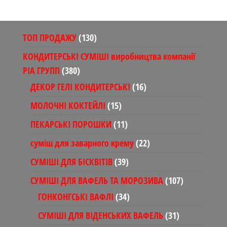
130
ТОП ПРОДАЖУ
130
товарів
КОНДИТЕРСЬКІ СУМІШІ виробництва компанії
380
РІА ГРУПП
380
товарів
16
ДЕКОР ГЕЛІ КОНДИТЕРСЬКІ
16
товарів
15
МОЛОЧНІ КОКТЕЙЛІ
15
товарів
11
ПЕКАРСЬКІ ПОРОШКИ
11
товарів
22
суміш для заварного крему
22
товари
39
СУМІШІ ДЛЯ БІСКВІТІВ
39
товарів
107
СУМІШІ ДЛЯ ВАФЕЛЬ ТА МОРОЗИВА
107
товарів
34
ГОНКОНГСЬКІ ВАФЛІ
34
товари
31
СУМІШІ ДЛЯ ВІДЕНСЬКИХ ВАФЕЛЬ
31