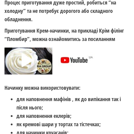
Процес приготування дуже простий, робиться “на
холодну” та не потребує дорогого або складного
обладнення.
Приготування Крем-начинки, на прикладі Крім філінг
“Пломбир”, можна ознайомитись за посиланням
Начинку можна використовувати:
для наповнення мафінів , як до випікання так і
після нього;
для наповнення еклерів;
як кремові шари у тортах та тістечках;
для начинки круасанів;