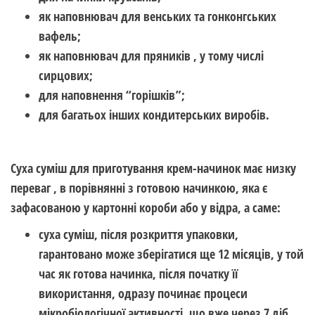
як наповнювач для венських та гонконгських
вафель;
як наповнювач для пряників , у тому числі
сирцових;
для наповнення “горішків”;
для багатьох інших кондитерських виробів.
Суха суміш для приготування крем-начинок має низку
переваг , в порівнянні з готовою начинкою, яка є
зафасованою у картонні короби або у відра, а саме:
суха суміш, після розкриття упаковки,
гарантовано може зберігатися ще 12 місяців
, у той
час як готова начинка, після початку її
використання, одразу починає процеси
мікробіологічної активності, що вже через 7 діб