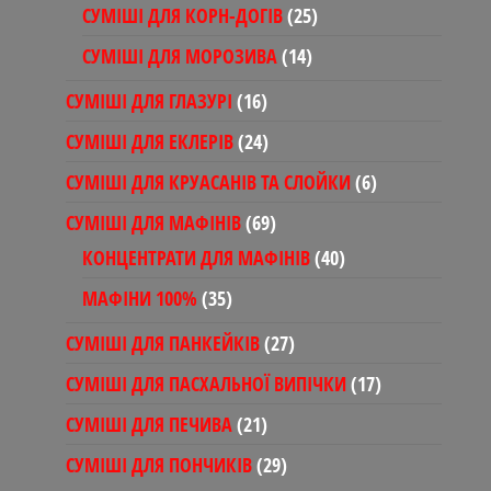
товар
25
СУМІШІ ДЛЯ КОРН-ДОГІВ
25
товарів
14
СУМІШІ ДЛЯ МОРОЗИВА
14
товарів
16
СУМІШІ ДЛЯ ГЛАЗУРІ
16
товарів
24
СУМІШІ ДЛЯ ЕКЛЕРІВ
24
товари
6
СУМІШІ ДЛЯ КРУАСАНІВ ТА СЛОЙКИ
6
товарів
69
СУМІШІ ДЛЯ МАФІНІВ
69
товарів
40
КОНЦЕНТРАТИ ДЛЯ МАФІНІВ
40
товарів
35
МАФІНИ 100%
35
товарів
27
СУМІШІ ДЛЯ ПАНКЕЙКІВ
27
товарів
17
СУМІШІ ДЛЯ ПАСХАЛЬНОЇ ВИПІЧКИ
17
товарів
21
СУМІШІ ДЛЯ ПЕЧИВА
21
товар
29
СУМІШІ ДЛЯ ПОНЧИКІВ
29