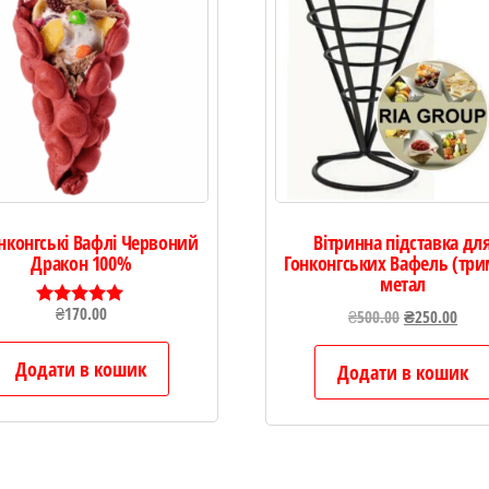
онконгські Вафлі Червоний
Вітринна підставка дл
Дракон 100%
Гонконгських Вафель (три
метал
₴
170.00
Оригінальна
Пото
₴
500.00
₴
250.00
Оцінено в
5.00
ціна:
ціна
з 5
Додати в кошик
₴500.00.
₴250
Додати в кошик