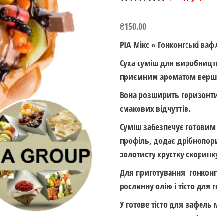
Рейтинг
1
5.00
з 5 на
₴
150.00
основі
опитування
РІА Мікс « Гонконгські ваф
покупця
Суха суміш для виробницт
приємним ароматом вершко
Вона розширить горизонти 
смакових відчуттів.
Суміш забезпечує готовим
профіль, додає дрібнопори
золотисту хрустку скоринк
Для приготування гонконг
рослинну олію і тісто для 
У готове тісто для вафель