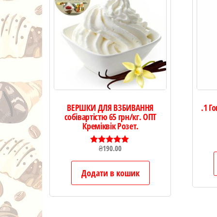
ВЕРШКИ ДЛЯ ВЗБИВАННЯ
.1 Г
собівартістю 65 грн/кг. ОПТ
Креміквік Розет.
₴
190.00
Оцінено в
5.00
з 5
Додати в кошик