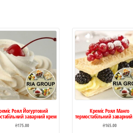
реміс Роял Йогуртовий
Креміс Роял Манго
стабільний заварний крем
термостабільний заварний
₴
175.00
₴
165.00