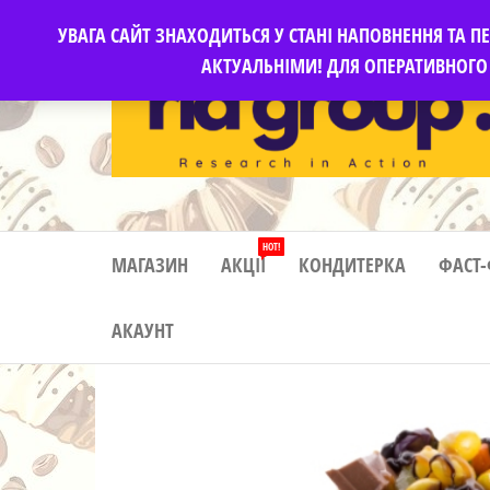
Перейти
УВАГА САЙТ ЗНАХОДИТЬСЯ У СТАНІ НАПОВНЕННЯ ТА 
до
АКТУАЛЬНІМИ! ДЛЯ ОПЕРАТИВНОГО 
контенту
СУМІШІ
Суміші
кондитерські,
КОНДИТЕРСЬКІ
хлібопекарські
HOT!
ТА
поліпшувачи
МАГАЗИН
АКЦІЇ
КОНДИТЕРКА
ФАСТ
для
ХЛІБОПЕКАРСЬКІ
покращення
АКАУНТ
якості
пекарьської
продукції,
продовження
свіжості
випечки та
продовження