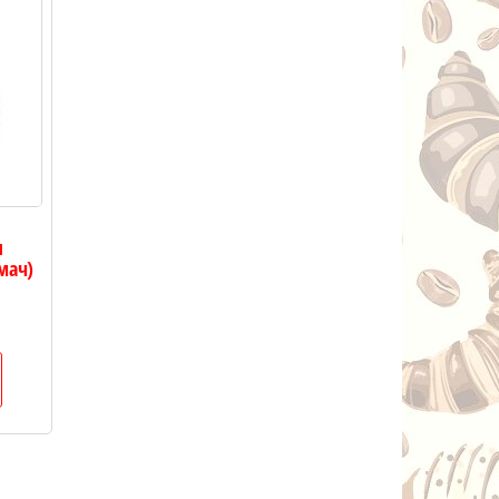
я
мач)
чна
:
.00.