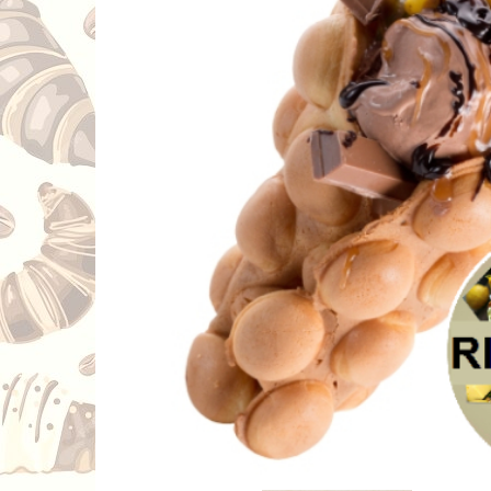
терміну
зберігання
готової
випечки