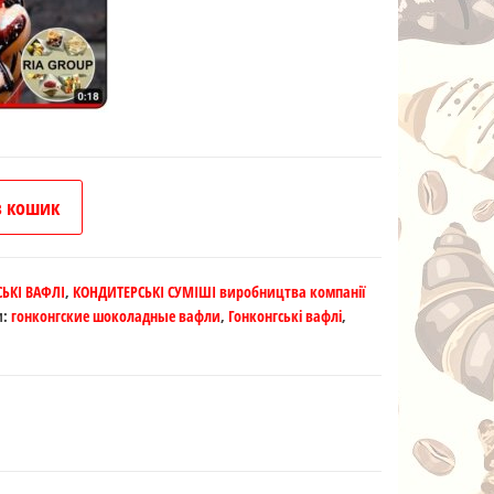
в кошик
ЬКІ ВАФЛІ
,
КОНДИТЕРСЬКІ СУМІШІ виробництва компанії
и:
гонконгские шоколадные вафли
,
Гонконгські вафлі
,