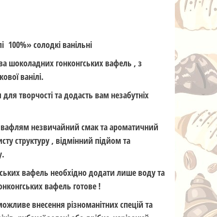
лі 100%» солодкі ванільні
ва шоколадних гонконгських вафель , з
вої ванілі.
для творчості та додасть вам незабутніх
 вафлям незвичайний смак та ароматичний
сту структуру , відмінний підйом та
у.
ських вафель необхідно додати лише воду та
гонконгських вафель готове !
 можливе внесення різноманітних спецій та