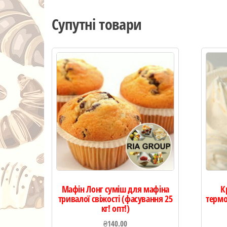
Супутні товари
Мафін Лонг суміш для мафіна
К
тривалої свіжості (фасування 25
термо
кг! опт!)
₴
140.00