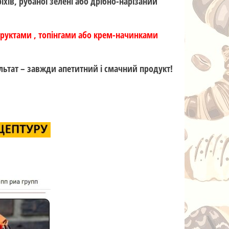
ріхів, рубаної зелені або дрібно-нарізаний
фруктами , топінгами або крем-начинками
зультат – завжди апетитний і смачний продукт!