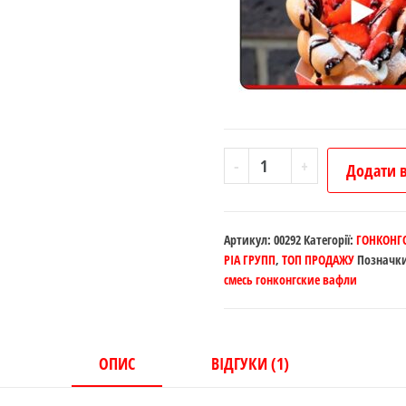
..Гонконгські
-
+
Додати 
Вафлі
100
%
Артикул:
00292
Категорії:
ГОНКОНГС
(ванільні)
РІА ГРУПП
,
ТОП ПРОДАЖУ
Позначк
смесь гонконгские вафли
кількість
ОПИС
ВІДГУКИ (1)