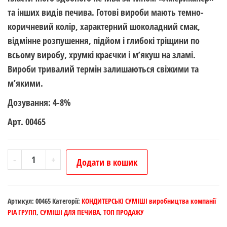
та інших видів печива. Готові вироби мають темно-
коричневий колір, характерний шоколадний смак,
відмінне розпушення, підйом і глибокі тріщини по
всьому виробу, хрумкі краєчки і м’якуш на зламі.
Вироби тривалий термін залишаються свіжими та
м’якими.
Дозування: 4-8%
Арт. 00465
Американо
-
+
Додати в кошик
Шоколадний
ПРЕМІУМ
(фасування
Артикул:
00465
Категорії:
КОНДИТЕРСЬКІ СУМІШІ виробництва компанії
по
РІА ГРУПП
,
СУМІШІ ДЛЯ ПЕЧИВА
,
ТОП ПРОДАЖУ