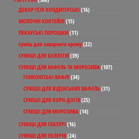
товарів
16
ДЕКОР ГЕЛІ КОНДИТЕРСЬКІ
16
товарів
15
МОЛОЧНІ КОКТЕЙЛІ
15
товарів
11
ПЕКАРСЬКІ ПОРОШКИ
11
товарів
22
суміш для заварного крему
22
товари
39
СУМІШІ ДЛЯ БІСКВІТІВ
39
товарів
107
СУМІШІ ДЛЯ ВАФЕЛЬ ТА МОРОЗИВА
107
товарів
34
ГОНКОНГСЬКІ ВАФЛІ
34
товари
31
СУМІШІ ДЛЯ ВІДЕНСЬКИХ ВАФЕЛЬ
31
товар
25
СУМІШІ ДЛЯ КОРН-ДОГІВ
25
товарів
14
СУМІШІ ДЛЯ МОРОЗИВА
14
товарів
16
СУМІШІ ДЛЯ ГЛАЗУРІ
16
товарів
24
СУМІШІ ДЛЯ ЕКЛЕРІВ
24