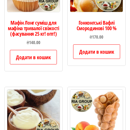
Мафін Лонг суміш для
Гонконгські Вафлі
мафіна тривалої свіжості
Смородинові 100 %
(фасування 25 кг! опт!)
₴
170.00
₴
140.00
Додати в кошик
Додати в кошик