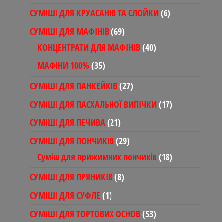
товари
6
СУМІШІ ДЛЯ КРУАСАНІВ ТА СЛОЙКИ
6
товарів
69
СУМІШІ ДЛЯ МАФІНІВ
69
товарів
40
КОНЦЕНТРАТИ ДЛЯ МАФІНІВ
40
товарів
35
МАФІНИ 100%
35
товарів
27
СУМІШІ ДЛЯ ПАНКЕЙКІВ
27
товарів
17
СУМІШІ ДЛЯ ПАСХАЛЬНОЇ ВИПІЧКИ
17
товарів
21
СУМІШІ ДЛЯ ПЕЧИВА
21
товар
29
СУМІШІ ДЛЯ ПОНЧИКІВ
29
товарів
18
Суміш для прижимних пончиків
18
товарів
8
СУМІШІ ДЛЯ ПРЯНИКІВ
8
товарів
1
СУМІШІ ДЛЯ СУФЛЕ
1
товар
53
СУМІШІ ДЛЯ ТОРТОВИХ ОСНОВ
53