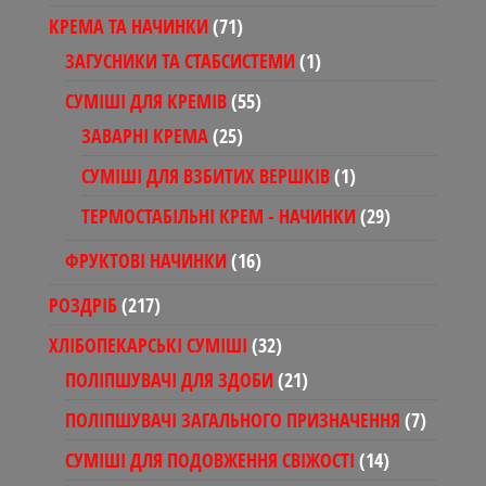
товари
71
КРЕМА ТА НАЧИНКИ
71
товар
1
ЗАГУСНИКИ ТА СТАБСИСТЕМИ
1
товар
55
СУМІШІ ДЛЯ КРЕМІВ
55
товарів
25
ЗАВАРНІ КРЕМА
25
товарів
1
СУМІШІ ДЛЯ ВЗБИТИХ ВЕРШКІВ
1
товар
29
ТЕРМОСТАБІЛЬНІ КРЕМ - НАЧИНКИ
29
товарів
16
ФРУКТОВІ НАЧИНКИ
16
товарів
217
РОЗДРІБ
217
товарів
32
ХЛІБОПЕКАРСЬКІ СУМІШІ
32
товари
21
ПОЛІПШУВАЧІ ДЛЯ ЗДОБИ
21
товар
7
ПОЛІПШУВАЧІ ЗАГАЛЬНОГО ПРИЗНАЧЕННЯ
7
товарів
14
СУМІШІ ДЛЯ ПОДОВЖЕННЯ СВІЖОСТІ
14