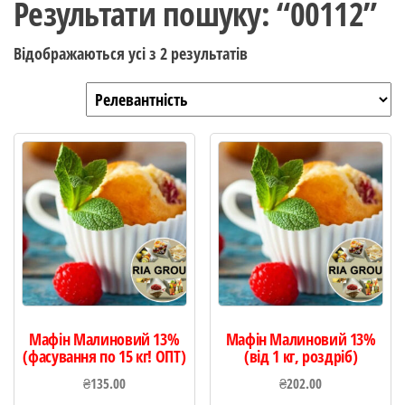
Результати пошуку: “00112”
Відображаються усі з 2 результатів
Мафін Малиновий 13%
Мафін Малиновий 13%
(фасування по 15 кг! ОПТ)
(від 1 кг, роздріб)
₴
135.00
₴
202.00