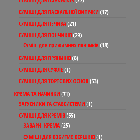
27
СУМІШІ ДЛЯ ПАНКЕЙКІВ
27
товарів
17
СУМІШІ ДЛЯ ПАСХАЛЬНОЇ ВИПІЧКИ
17
товарів
21
СУМІШІ ДЛЯ ПЕЧИВА
21
товар
29
СУМІШІ ДЛЯ ПОНЧИКІВ
29
товарів
18
Суміш для прижимних пончиків
18
товарів
8
СУМІШІ ДЛЯ ПРЯНИКІВ
8
товарів
1
СУМІШІ ДЛЯ СУФЛЕ
1
товар
53
СУМІШІ ДЛЯ ТОРТОВИХ ОСНОВ
53
товари
71
КРЕМА ТА НАЧИНКИ
71
товар
1
ЗАГУСНИКИ ТА СТАБСИСТЕМИ
1
товар
55
СУМІШІ ДЛЯ КРЕМІВ
55
товарів
25
ЗАВАРНІ КРЕМА
25
товарів
1
СУМІШІ ДЛЯ ВЗБИТИХ ВЕРШКІВ
1