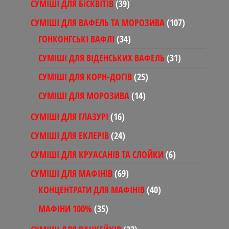
39
СУМІШІ ДЛЯ БІСКВІТІВ
39
товарів
107
СУМІШІ ДЛЯ ВАФЕЛЬ ТА МОРОЗИВА
107
товарів
34
ГОНКОНГСЬКІ ВАФЛІ
34
товари
31
СУМІШІ ДЛЯ ВІДЕНСЬКИХ ВАФЕЛЬ
31
товар
25
СУМІШІ ДЛЯ КОРН-ДОГІВ
25
товарів
14
СУМІШІ ДЛЯ МОРОЗИВА
14
товарів
16
СУМІШІ ДЛЯ ГЛАЗУРІ
16
товарів
24
СУМІШІ ДЛЯ ЕКЛЕРІВ
24
товари
6
СУМІШІ ДЛЯ КРУАСАНІВ ТА СЛОЙКИ
6
товарів
69
СУМІШІ ДЛЯ МАФІНІВ
69
товарів
40
КОНЦЕНТРАТИ ДЛЯ МАФІНІВ
40
товарів
35
МАФІНИ 100%
35
товарів