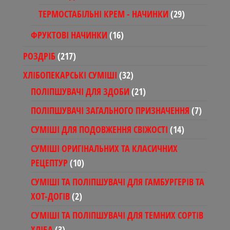
товар
29
ТЕРМОСТАБІЛЬНІ КРЕМ - НАЧИНКИ
29
товарів
16
ФРУКТОВІ НАЧИНКИ
16
товарів
217
РОЗДРІБ
217
товарів
32
ХЛІБОПЕКАРСЬКІ СУМІШІ
32
товари
21
ПОЛІПШУВАЧІ ДЛЯ ЗДОБИ
21
товар
7
ПОЛІПШУВАЧІ ЗАГАЛЬНОГО ПРИЗНАЧЕННЯ
7
товарів
14
СУМІШІ ДЛЯ ПОДОВЖЕННЯ СВІЖОСТІ
14
товарів
СУМІШІ ОРИГІНАЛЬНИХ ТА КЛАСИЧНИХ
10
РЕЦЕПТУР
10
товарів
СУМІШІ ТА ПОЛІПШУВАЧІ ДЛЯ ГАМБУРГЕРІВ ТА
2
ХОТ-ДОГІВ
2
товари
СУМІШІ ТА ПОЛІПШУВАЧІ ДЛЯ ТЕМНИХ СОРТІВ
3
ХЛІБА
3